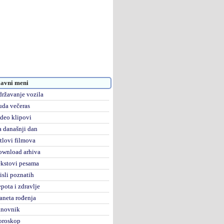
avni meni
ržavanje vozila
da večeras
deo klipovi
 današnji dan
tlovi filmova
ownload arhiva
kstovi pesama
sli poznatih
pota i zdravlje
aneta rođenja
anovnik
oroskop