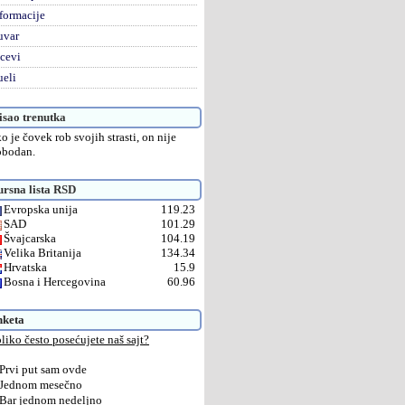
formacije
uvar
cevi
eli
sao trenutka
o je čovek rob svojih strasti, on nije
obodan.
rsna lista RSD
Evropska unija
119.23
SAD
101.29
Švajcarska
104.19
Velika Britanija
134.34
Hrvatska
15.9
Bosna i Hercegovina
60.96
nketa
liko često posećujete naš sajt?
Prvi put sam ovde
Jednom mesečno
Bar jednom nedeljno