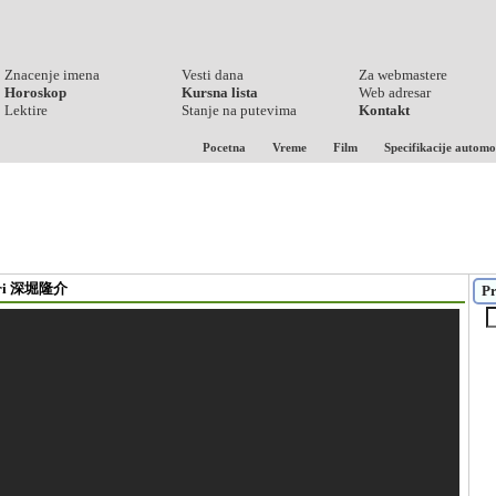
Znacenje imena
Vesti dana
Za webmastere
Horoskop
Kursna lista
Web adresar
Lektire
Stanje na putevima
Kontakt
Pocetna
Vreme
Film
Specifikacije automo
ahori 深堀隆介
Pr