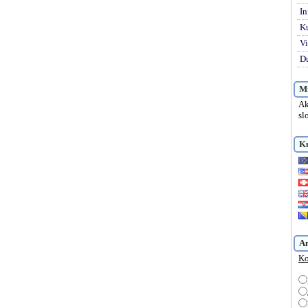
In
K
Vi
Du
Mi
Ak
sl
Ku
A
Ko