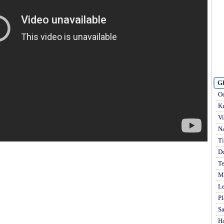
Gl
Od
Ku
Vi
Na
Ti
D
Te
Mi
Le
Pl
S
H