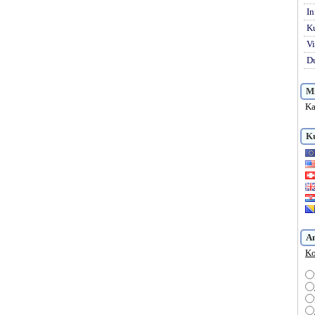
In
K
Vi
Du
Mi
Ka
Ku
A
Ko