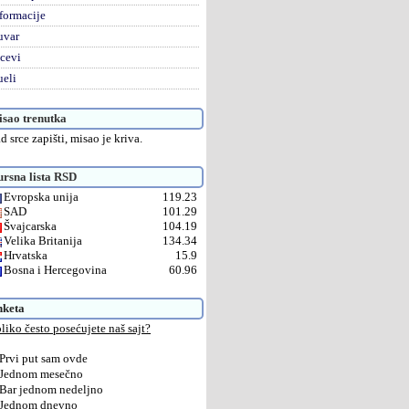
formacije
uvar
cevi
eli
sao trenutka
d srce zapišti, misao je kriva.
rsna lista RSD
Evropska unija
119.23
SAD
101.29
Švajcarska
104.19
Velika Britanija
134.34
Hrvatska
15.9
Bosna i Hercegovina
60.96
nketa
liko često posećujete naš sajt?
Prvi put sam ovde
Jednom mesečno
Bar jednom nedeljno
Jednom dnevno