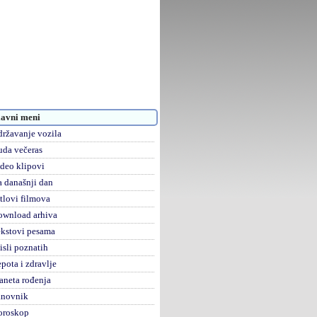
avni meni
ržavanje vozila
da večeras
deo klipovi
 današnji dan
tlovi filmova
ownload arhiva
kstovi pesama
sli poznatih
pota i zdravlje
aneta rođenja
anovnik
oroskop