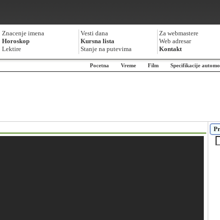
Znacenje imena
Vesti dana
Za webmastere
Horoskop
Kursna lista
Web adresar
Lektire
Stanje na putevima
Kontakt
Pocetna
Vreme
Film
Specifikacije automo
Pr