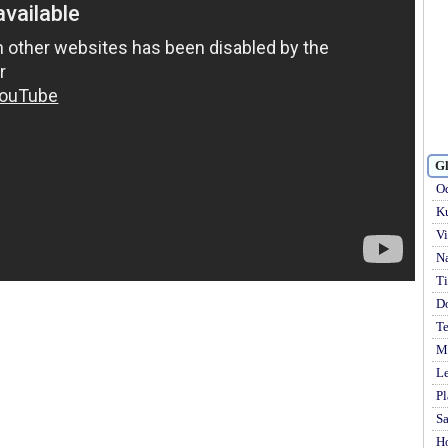
Gl
Od
Ku
Vi
Na
Ti
D
Te
Mi
Le
Pl
S
H