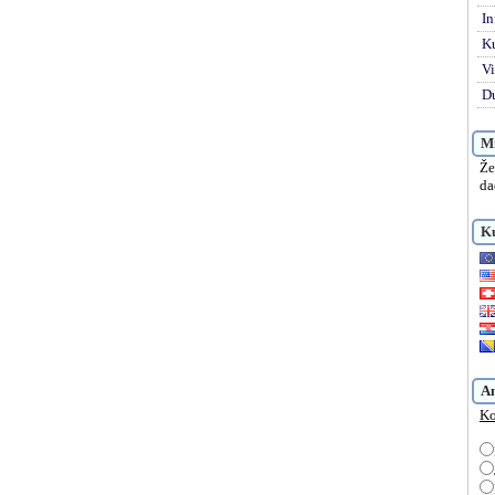
In
K
Vi
Du
Mi
Že
da
Ku
A
Ko