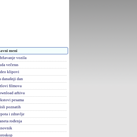
avni meni
ržavanje vozila
da večeras
deo klipovi
 današnji dan
tlovi filmova
ownload arhiva
kstovi pesama
sli poznatih
pota i zdravlje
aneta rođenja
anovnik
oroskop