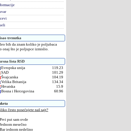
formacije
uvar
cevi
eli
sao trenutka
leo bih da znam koliko je poljubaca
o onaj što je poljupce izmislio.
rsna lista RSD
Evropska unija
119.23
SAD
101.29
Švajcarska
104.19
Velika Britanija
134.34
Hrvatska
15.9
Bosna i Hercegovina
60.96
nketa
liko često posećujete naš sajt?
Prvi put sam ovde
Jednom mesečno
Bar jednom nedeljno