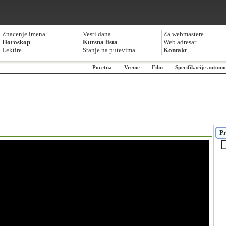
Znacenje imena
Vesti dana
Za webmastere
Horoskop
Kursna lista
Web adresar
Lektire
Stanje na putevima
Kontakt
Pocetna
Vreme
Film
Specifikacije automo
Pr