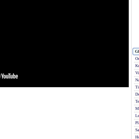
Gl
Od
Ku
Vi
Na
Ti
D
Te
Mi
Le
Pl
S
H