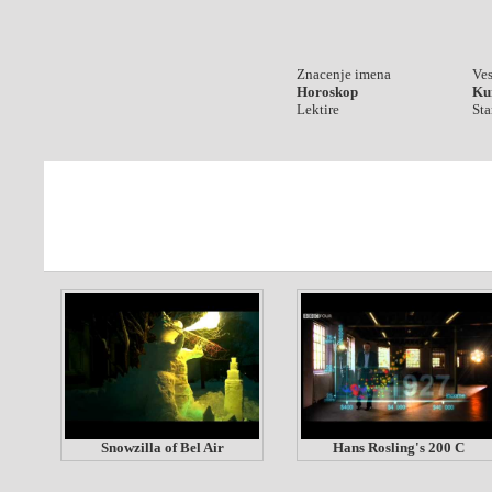
Znacenje imena
Ves
Horoskop
Kur
Lektire
Sta
Snowzilla of Bel Air
Hans Rosling's 200 C