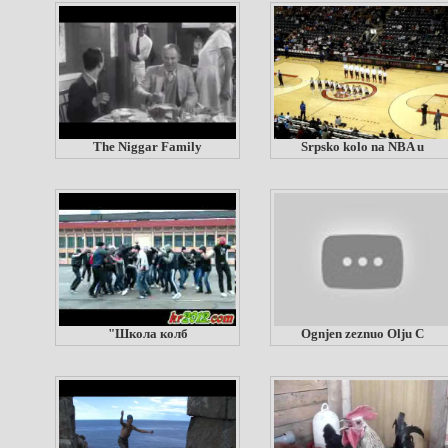
The Niggar Family
Srpsko kolo na NBA u
"Школа колб
Ognjen zeznuo Olju C