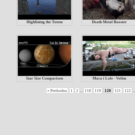
Highlining the Totem
Death Metal Rooster
Star Size Comparison
Mara i Lole - Volim
« Prethodna
1
2
...
118
119
120
121
122
..