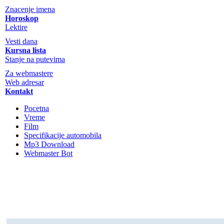
Znacenje imena
Horoskop
Lektire
Vesti dana
Kursna lista
Stanje na putevima
Za webmastere
Web adresar
Kontakt
Pocetna
Vreme
Film
Specifikacije automobila
Mp3 Download
Webmaster Bot