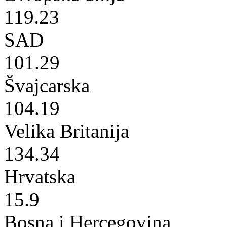
119.23
SAD
101.29
Švajcarska
104.19
Velika Britanija
134.34
Hrvatska
15.9
Bosna i Hercegovina