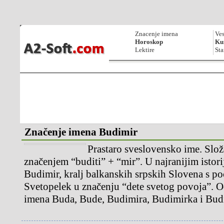
Znacenje imena
Ves
Horoskop
Kur
Lektire
Sta
Značenje imena Budimir
Prastaro sveslovensko ime. Slož
značenjem “buditi” + “mir”. U najranijim istor
Budimir, kralj balkanskih srpskih Slovena s poč
Svetopelek u značenju “dete svetog povoja”. 
imena Buda, Bude, Budimira, Budimirka i Bud