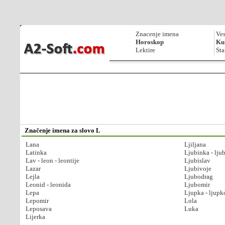
Znacenje imena
Ves
Horoskop
Kur
Lektire
Sta
Značenje imena za slovo L
Lana
Ljiljana
Latinka
Ljubinka - lju
Lav - leon - leontije
Ljubislav
Lazar
Ljubivoje
Lejla
Ljubodrag
Leonid - leonida
Ljubomir
Lepa
Ljupka - ljupk
Lepomir
Lola
Leposava
Luka
Lijerka