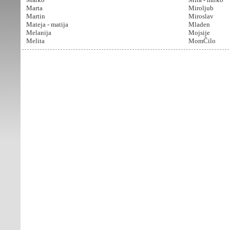
Marta
Miroljub
Martin
Miroslav
Mateja - matija
Mladen
Melanija
Mojsije
Melita
MomČilo