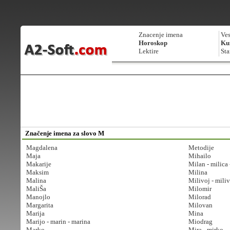
Znacenje imena
Ves
Horoskop
Kur
Lektire
Sta
Značenje imena za slovo M
Magdalena
Metodije
Maja
Mihailo
Makarije
Milan - milica 
Maksim
Milina
Malina
Milivoj - mili
MaliŠa
Milomir
Manojlo
Milorad
Margarita
Milovan
Marija
Mina
Marijo - marin - marina
Miodrag
Marko
Mira - mirko