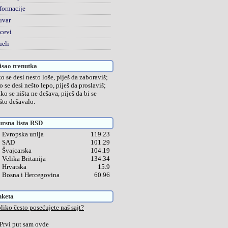
formacije
uvar
cevi
eli
sao trenutka
o se desi nesto loše, piješ da zaboraviš;
o se desi nešto lepo, piješ da proslaviš;
ako se ništa ne dešava, piješ da bi se
što dešavalo.
rsna lista RSD
Evropska unija
119.23
SAD
101.29
Švajcarska
104.19
Velika Britanija
134.34
Hrvatska
15.9
Bosna i Hercegovina
60.96
nketa
liko često posećujete naš sajt?
Prvi put sam ovde