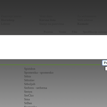
Znacenje imena
Vesti dana
Za webmastere
Horoskop
Kursna lista
Web adresar
Lektire
Stanje na putevima
Kontakt
Pocetna
Vreme
Film
Specifikacije automo
Pr
Spiridon
Spomenka - spomenko
Srbin
Srbislav
Srboljub
Srebren - srebrena
Sreten
SreĆko
Srna
SrĐan
Stamenko