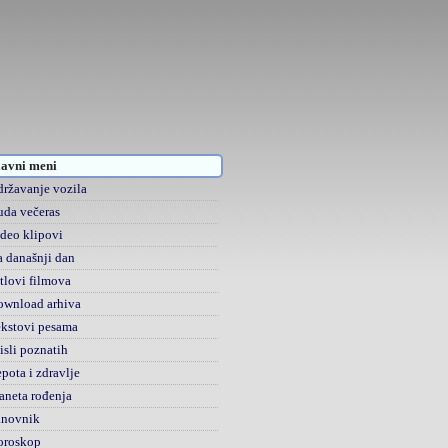
avni meni
ržavanje vozila
da večeras
deo klipovi
 današnji dan
tlovi filmova
ownload arhiva
kstovi pesama
sli poznatih
pota i zdravlje
aneta rođenja
anovnik
oroskop