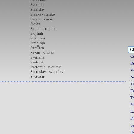
Stanimir
Stanislav
Stanka - stanko
Stavra - stavro
Stefan
Stojan - stojanka
Stojimir
Strahimir
Strahinja
SunČica
Gl
Suzan - suzana
Od
Svetlana
Svetolik
Ku
Svetomir - svetimir
Vi
Svetoslav - svetislav
Svetozar
Na
Ti
D
Te
Mi
Le
Pl
S
H