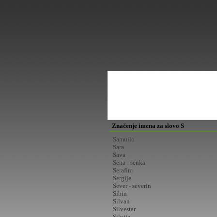
Značenje imena za slovo S
Samuilo
Sara
Sava
Sena - senka
Serafim
Sergije
Sever - severin
Sibin
Silvan
Silvestar
Silvije