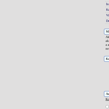
In
K
Vi
Du
Mi
Ak
ak
a 
ne
Ku
A
Ko