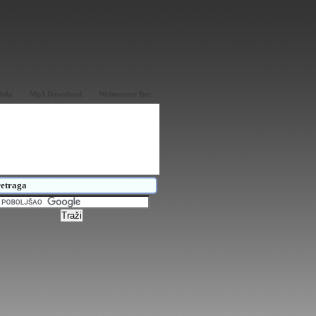
bila
Mp3 Download
Webmaster Bot
etraga