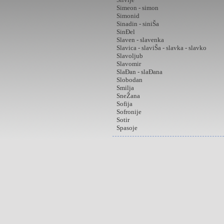
Simeon - simon
Simonid
Sinadin - siniŠa
SinĐel
Slaven - slavenka
Slavica - slaviŠa - slavka - slavko
Slavoljub
Slavomir
SlaĐan - slaĐana
Slobodan
Smilja
SneŽana
Sofija
Sofronije
Sotir
Spasoje