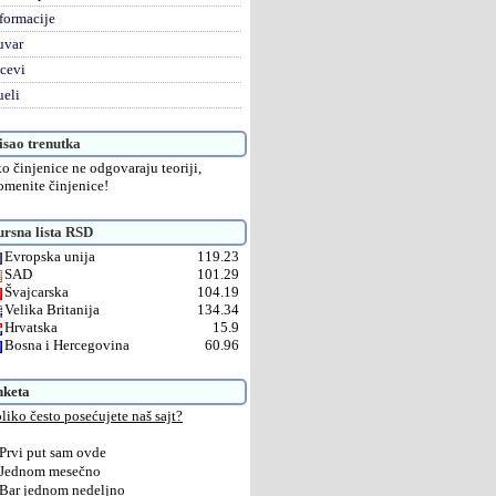
formacije
uvar
cevi
eli
sao trenutka
o činjenice ne odgovaraju teoriji,
omenite činjenice!
rsna lista RSD
Evropska unija
119.23
SAD
101.29
Švajcarska
104.19
Velika Britanija
134.34
Hrvatska
15.9
Bosna i Hercegovina
60.96
nketa
liko često posećujete naš sajt?
Prvi put sam ovde
Jednom mesečno
Bar jednom nedeljno