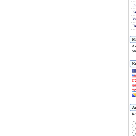
In
K
Vi
Du
Mi
Ak
pr
Ku
A
Ko