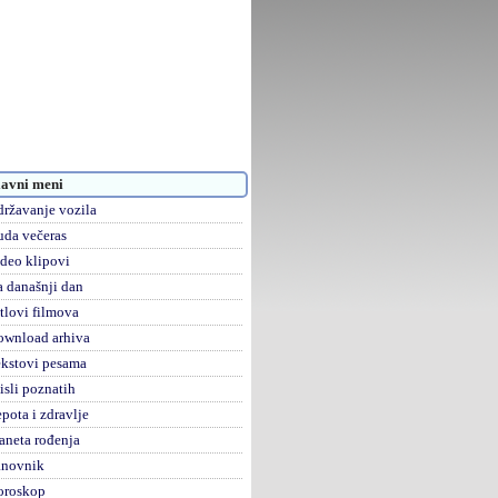
avni meni
ržavanje vozila
da večeras
deo klipovi
 današnji dan
tlovi filmova
ownload arhiva
kstovi pesama
sli poznatih
pota i zdravlje
aneta rođenja
anovnik
oroskop