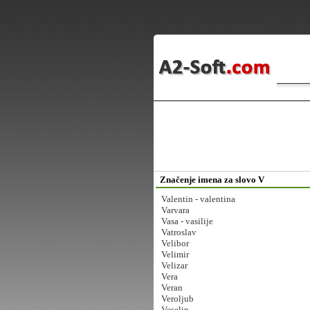
Značenje imena za slovo V
Valentin - valentina
Varvara
Vasa - vasilije
Vatroslav
Velibor
Velimir
Velizar
Vera
Veran
Veroljub
Veselin