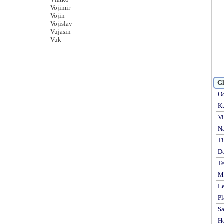
Vojimir
Vojin
Vojislav
Vujasin
Vuk
Gl
Od
Ku
Vi
Na
Ti
D
Te
Mi
Le
Pl
S
H