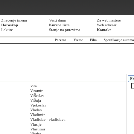
Znacenje imena
Vesti dana
Za webmastere
Horoskop
Kursna lista
Web adresar
Lektire
Stanje na putevima
Kontakt
Pocetna
Vreme
Film
Specifikacije automo
Pr
Vita
Vitomir
ViŠeslav
ViŠnja
Vjekoslav
Vladan
Vladimir
Vladislav - vladislava
Vlasije
Vlastimir
Vlatko