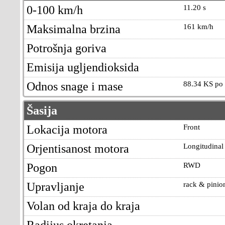
0-100 km/h
11.20 s
Maksimalna brzina
161 km/h
Potrošnja goriva
Emisija ugljendioksida
Odnos snage i mase
88.34 KS po 
Šasija
Lokacija motora
Front
Orjentisanost motora
Longitudinal
Pogon
RWD
Upravljanje
rack & pinio
Volan od kraja do kraja
Radijus okretanja