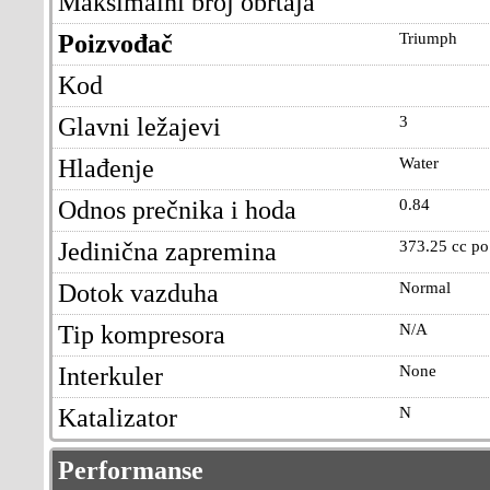
Maksimalni broj obrtaja
Poizvođač
Triumph
Kod
Glavni ležajevi
3
Hlađenje
Water
Odnos prečnika i hoda
0.84
Jedinična zapremina
373.25 cc po 
Dotok vazduha
Normal
Tip kompresora
N/A
Interkuler
None
Katalizator
N
Performanse