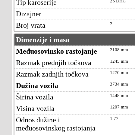
Tip karoserije
2S DHC
Dizajner
Broj vrata
2
Dimenzije i masa
Međuosovinsko rastojanje
2108 mm
Razmak prednjih točkova
1245 mm
Razmak zadnjih točkova
1270 mm
Dužina vozila
3734 mm
Širina vozila
1448 mm
Visina vozila
1207 mm
Odnos dužine i
1.77
međuosovinskog rastojanja