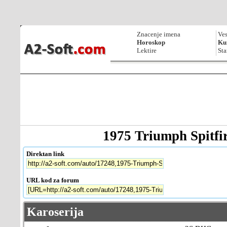
Znacenje imena
Ves
Horoskop
Kur
Lektire
Sta
1975 Triumph Spitfi
Direktan link
URL kod za forum
Karoserija