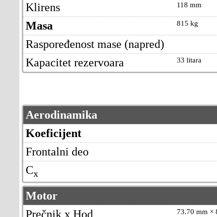
Klirens
118 mm
Masa
815 kg
Raspoređenost mase (napred)
Kapacitet rezervoara
33 litara
Aerodinamika
Koeficijent
Frontalni deo
C
x
Motor
Prečnik x Hod
73.70 mm × 