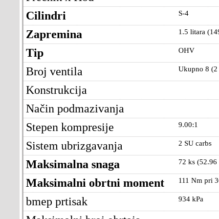
Cilindri
S-4
Zapremina
1.5 litara (14
Tip
OHV
Broj ventila
Ukupno 8 (2 
Konstrukcija
Način podmazivanja
Stepen kompresije
9.00:1
Sistem ubrizgavanja
2 SU carbs
Maksimalna snaga
72 ks (52.96
Maksimalni obrtni moment
111 Nm pri 3
bmep prtisak
934 kPa