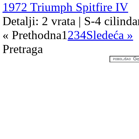
1972 Triumph Spitfire IV
Detalji: 2 vrata | S-4 cilind
« Prethodna
1
2
3
4
Sledeća »
Pretraga