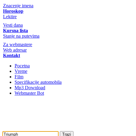
Znacenje imena
Horoskop
Lektire
Vesti dana
Kursna lista
Stanje na putevima
Za webmastere
Web adresar
Kontakt
Pocetna
Vreme
Film
Specifikacije automobila
Mp3 Download
Webmaster Bot