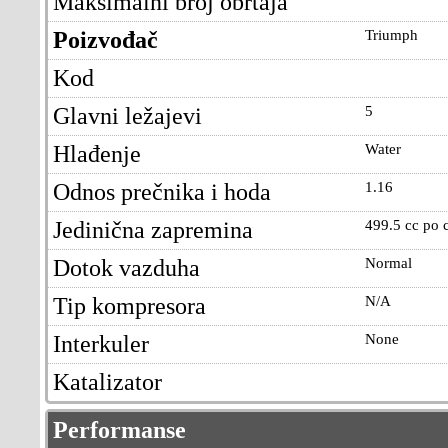
Maksimalni broj obrtaja
Poizvođač
Triumph
Kod
Glavni ležajevi
5
Hlađenje
Water
Odnos prečnika i hoda
1.16
Jedinična zapremina
499.5 cc po c
Dotok vazduha
Normal
Tip kompresora
N/A
Interkuler
None
Katalizator
Performanse