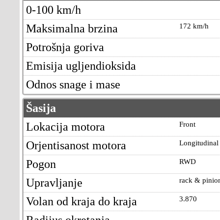
0-100 km/h
Maksimalna brzina
172 km/h
Potrošnja goriva
Emisija ugljendioksida
Odnos snage i mase
Šasija
Lokacija motora
Front
Orjentisanost motora
Longitudinal
Pogon
RWD
Upravljanje
rack & pinio
Volan od kraja do kraja
3.870
Radijus okretanja