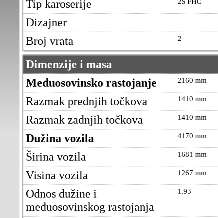
Tip karoserije
2S FHC
Dizajner
Broj vrata
2
Dimenzije i masa
Međuosovinsko rastojanje
2160 mm
Razmak prednjih točkova
1410 mm
Razmak zadnjih točkova
1410 mm
Dužina vozila
4170 mm
Širina vozila
1681 mm
Visina vozila
1267 mm
Odnos dužine i
1.93
međuosovinskog rastojanja