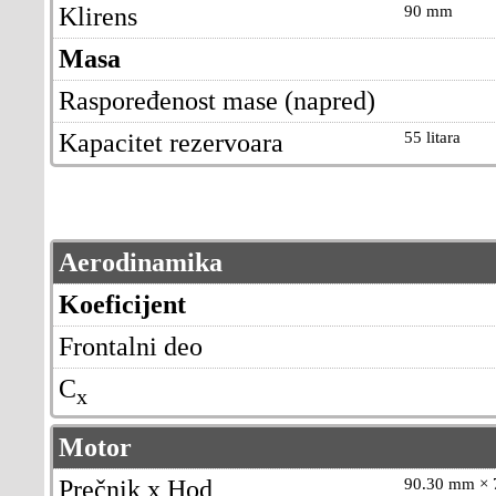
Klirens
90 mm
Masa
Raspoređenost mase (napred)
Kapacitet rezervoara
55 litara
Aerodinamika
Koeficijent
Frontalni deo
C
x
Motor
Prečnik x Hod
90.30 mm × 