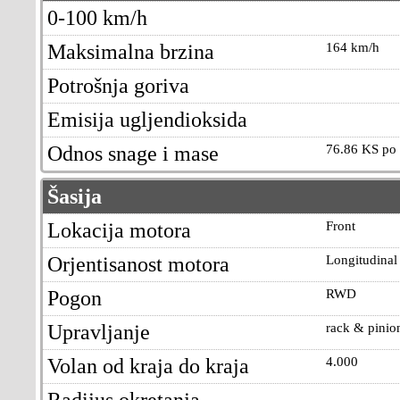
0-100 km/h
Maksimalna brzina
164 km/h
Potrošnja goriva
Emisija ugljendioksida
Odnos snage i mase
76.86 KS po 
Šasija
Lokacija motora
Front
Orjentisanost motora
Longitudinal
Pogon
RWD
Upravljanje
rack & pinio
Volan od kraja do kraja
4.000
Radijus okretanja