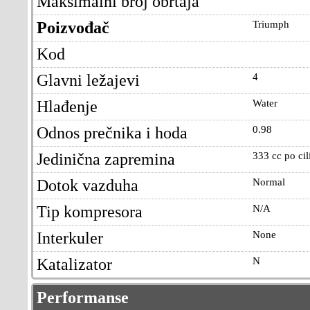
Maksimalni broj obrtaja
Poizvođač
Triumph
Kod
Glavni ležajevi
4
Hlađenje
Water
Odnos prečnika i hoda
0.98
Jedinična zapremina
333 cc po cil
Dotok vazduha
Normal
Tip kompresora
N/A
Interkuler
None
Katalizator
N
Performanse