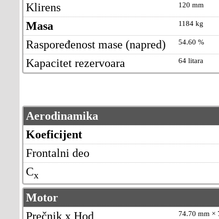
Klirens
120 mm
Masa
1184 kg
Raspoređenost mase (napred)
54.60 %
Kapacitet rezervoara
64 litara
Aerodinamika
Koeficijent
Frontalni deo
C
x
Motor
Prečnik x Hod
74.70 mm × 