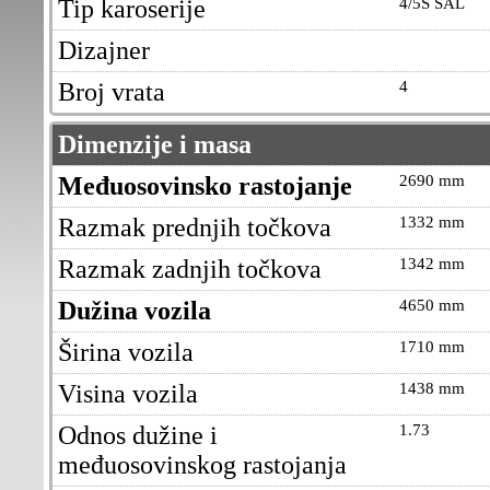
Tip karoserije
4/5S SAL
Dizajner
Broj vrata
4
Dimenzije i masa
Međuosovinsko rastojanje
2690 mm
Razmak prednjih točkova
1332 mm
Razmak zadnjih točkova
1342 mm
Dužina vozila
4650 mm
Širina vozila
1710 mm
Visina vozila
1438 mm
Odnos dužine i
1.73
međuosovinskog rastojanja