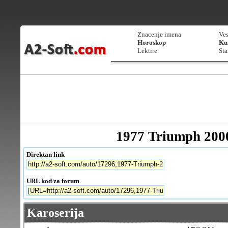
Znacenje imena
Ves
Horoskop
Kur
Lektire
Sta
1977 Triumph 200
Direktan link
URL kod za forum
Karoserija