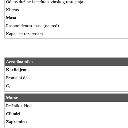
Odnos dužine i međuosovinskog rastojanja
Klirens
Masa
Raspoređenost mase (napred)
Kapacitet rezervoara
Aerodinamika
Koeficijent
Frontalni deo
C
x
Motor
Prečnik x Hod
Cilindri
Zapremina