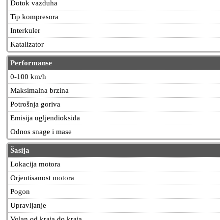
Dotok vazduha
Tip kompresora
Interkuler
Katalizator
Performanse
0-100 km/h
Maksimalna brzina
Potrošnja goriva
Emisija ugljendioksida
Odnos snage i mase
Šasija
Lokacija motora
Orjentisanost motora
Pogon
Upravljanje
Volan od kraja do kraja