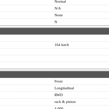
Normal
N/A
None
N
164 km/h
Front
Longitudinal
RWD
rack & pinion
4.000