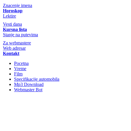
Znacenje imena
Horoskop
Lektire
Vesti dana
Kursna lista
Stanje na putevima
Za webmastere
Web adresar
Kontakt
Pocetna
Vreme
Film
Specifikacije automobila
Mp3 Download
Webmaster Bot