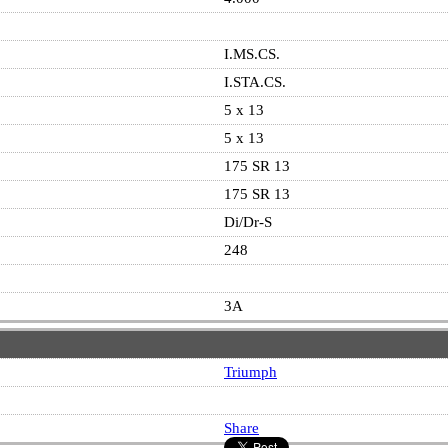
I.MS.CS.
I.STA.CS.
5 x 13
5 x 13
175 SR 13
175 SR 13
Di/Dr-S
248
3A
Triumph
Share