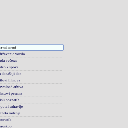
avni meni
ržavanje vozila
da večeras
deo klipovi
 današnji dan
tlovi filmova
ownload arhiva
kstovi pesama
sli poznatih
pota i zdravlje
aneta rođenja
anovnik
oroskop