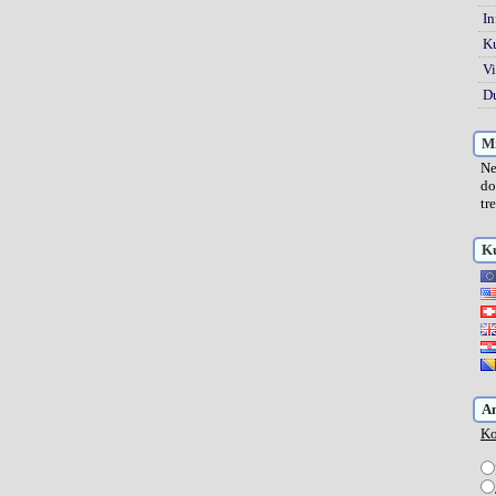
In
K
Vi
Du
Mi
Ne
do
tr
Ku
A
Ko