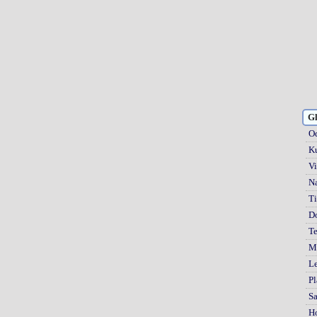
Gl
Od
Ku
Vi
Na
Ti
D
Te
Mi
Le
Pl
S
H