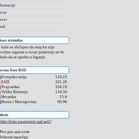
formacije
uvar
cevi
eli
sao trenutka
 kaže se slučajno da onaj ko nije
voljno siguran u svoje pamćenje ne bi
ebalo da se upušta u laganje.
rsna lista RSD
Evropska unija
119.23
SAD
101.29
Švajcarska
104.19
Velika Britanija
134.34
Hrvatska
15.9
Bosna i Hercegovina
60.96
nketa
liko često posećujete naš sajt?
Prvi put sam ovde
Jednom mesečno