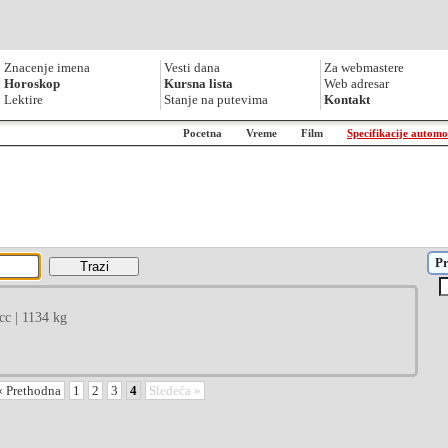
Znacenje imena
Vesti dana
Za webmastere
Horoskop
Kursna lista
Web adresar
Lektire
Stanje na putevima
Kontakt
Pocetna
Vreme
Film
Specifikacije automo
Pr
 cc | 1134 kg
« Prethodna
1
2
3
4
Sledeća »