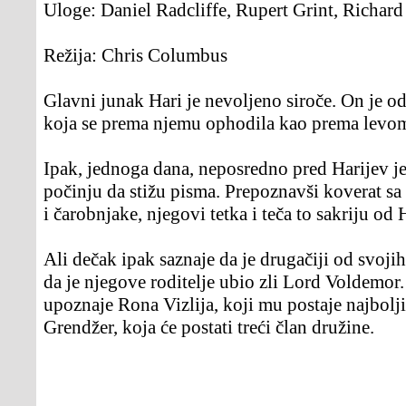
Uloge:
Daniel Radcliffe, Rupert Grint, Richard
Režija:
Chris Columbus
Glavni junak Hari je nevoljeno siroče. On je o
koja se prema njemu ophodila kao prema levom
Ipak, jednoga dana, neposredno pred Harijev j
počinju da stižu pisma. Prepoznavši koverat sa
i čarobnjake, njegovi tetka i teča to sakriju od H
Ali dečak ipak saznaje da je drugačiji od svojih
da je njegove roditelje ubio zli Lord Voldemor
upoznaje Rona Vizlija, koji mu postaje najbolj
Grendžer, koja će postati treći član družine.