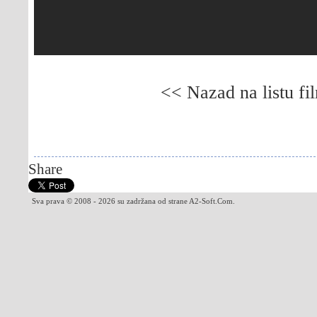
<< Nazad na listu fi
Gledaj online Hari Poter i kamen mudrosti, Be
mudrosti, Gledaj online Harry Potter and the S
Harry Potter and the Sorcerers Stone
Share
Sva prava © 2008 - 2026 su zadržana od strane A2-Soft.Com.