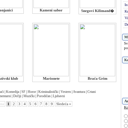
In
onjanici
Kameni sabor
Snegovi Kilimand�
K
Vi
Du
Mi
Sv
po
Ku
tivski klub
Marionete
Braća Grim
aći
|
Komedija
|
SF
|
Horor
|
Kriminalistički
|
Vestern
|
Avantura
|
Crtani
entarni
|
Dečiji
|
Muzički
|
Porodičan
|
Ljubavni
A
dna
1
2
3
4
5
6
7
8
9
Sledeća »
Ko