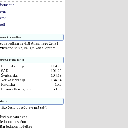
formacije
uvar
cevi
eli
sao trenutka
et na leđima ne drži Atlas, nego žena i
vremeno se s njim igra kao s loptom.
rsna lista RSD
Evropska unija
119.23
SAD
101.29
Švajcarska
104.19
Velika Britanija
134.34
Hrvatska
15.9
Bosna i Hercegovina
60.96
nketa
liko često posećujete naš sajt?
Prvi put sam ovde
Jednom mesečno
Bar jednom nedeljno