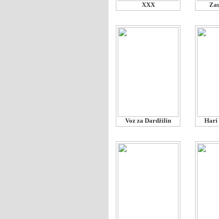
XXX
Zau
Voz za Dardžilin
Hari 