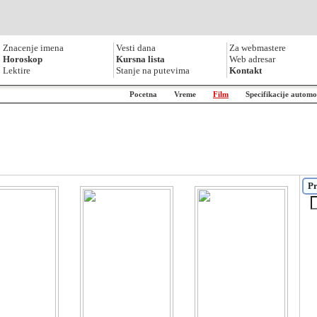
Znacenje imena
Vesti dana
Za webmastere
Horoskop
Kursna lista
Web adresar
Lektire
Stanje na putevima
Kontakt
Pocetna
Vreme
Film
Specifikacije automo
Pr