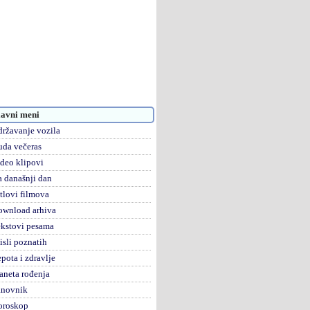
avni meni
ržavanje vozila
da večeras
deo klipovi
 današnji dan
tlovi filmova
ownload arhiva
kstovi pesama
sli poznatih
pota i zdravlje
aneta rođenja
anovnik
oroskop