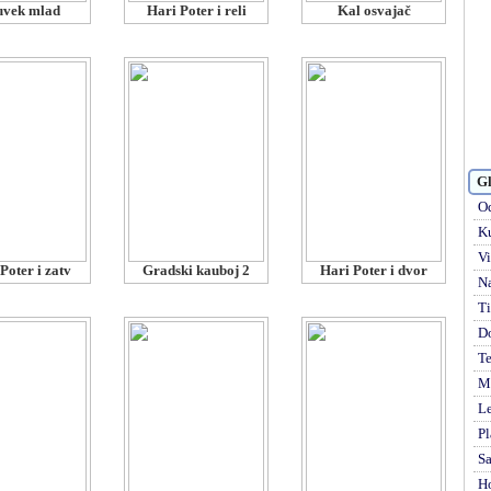
vek mlad
Hari Poter i reli
Kal osvajač
Gl
Od
Ku
Vi
Poter i zatv
Gradski kauboj 2
Hari Poter i dvor
Na
Ti
D
Te
Mi
Le
Pl
S
H