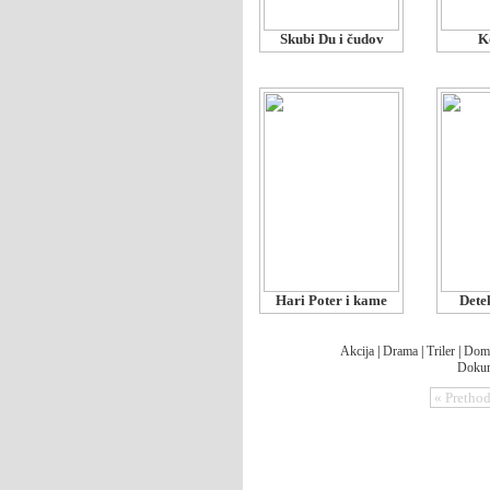
Skubi Du i čudov
K
Hari Poter i kame
Detek
Akcija
|
Drama
|
Triler
|
Dom
Dokum
« Pretho