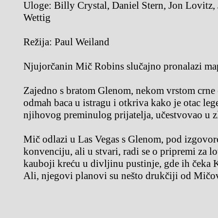
Uloge:
Billy Crystal, Daniel Stern, Jon Lovitz, 
Wettig
Režija:
Paul Weiland
Njujorčanin Mič Robins slučajno pronalazi ma
Zajedno s bratom Glenom, nekom vrstom crne o
odmah baca u istragu i otkriva kako je otac le
njihovog preminulog prijatelja, učestvovao u z
Mič odlazi u Las Vegas s Glenom, pod izgovor
konvenciju, ali u stvari, radi se o pripremi za lo
kauboji kreću u divljinu pustinje, gde ih čeka K
Ali, njegovi planovi su nešto drukčiji od Mičo