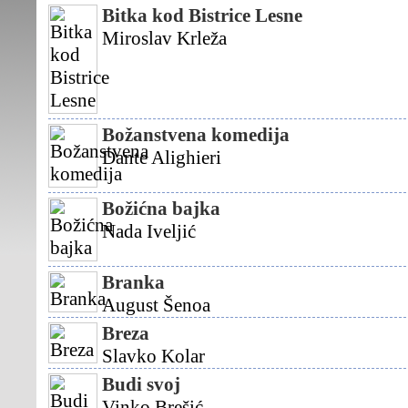
Bitka kod Bistrice Lesne
Miroslav Krleža
Božanstvena komedija
Dante Alighieri
Božićna bajka
Nada Iveljić
Branka
August Šenoa
Breza
Slavko Kolar
Budi svoj
Vinko Brešić