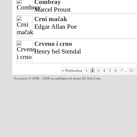
Combray
Marcel Proust
Crni mačak
Edgar Allan Poe
Crveno i crno
Henry bel Stendal
« Prethodna
1
2
3
4
5
6
7
...
15
Sva prava © 2008 - 2026 su zadržana od strane A2-Soft.Com.