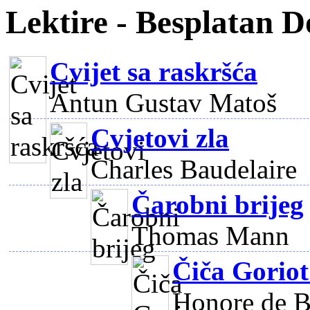
Lektire - Besplatan 
Cvijet sa raskršća
Antun Gustav Matoš
Cvjetovi zla
Charles Baudelaire
Čarobni brijeg
Thomas Mann
Čiča Goriot
Honore de B