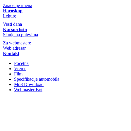
Znacenje imena
Horoskop
Lektire
Vesti dana
Kursna lista
Stanje na putevima
Za webmastere
Web adresar
Kontakt
Pocetna
Vreme
Film
Specifikacije automobila
Mp3 Download
Webmaster Bot