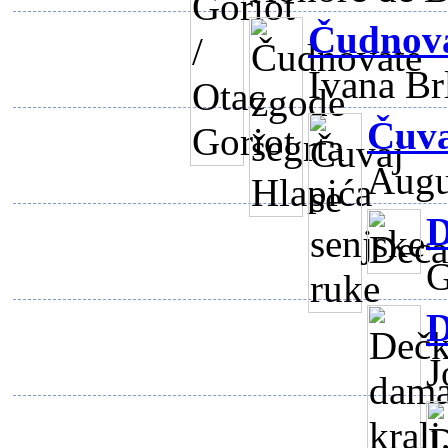
Čudnova
Ivana Br
Čuva
Augu
D
G
D
J