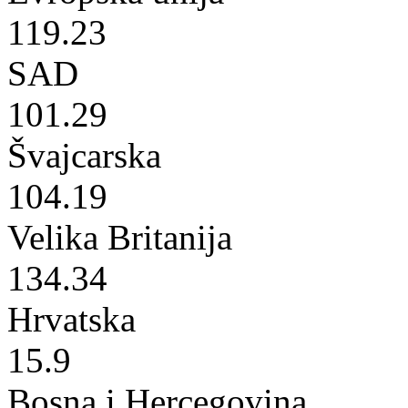
119.23
SAD
101.29
Švajcarska
104.19
Velika Britanija
134.34
Hrvatska
15.9
Bosna i Hercegovina