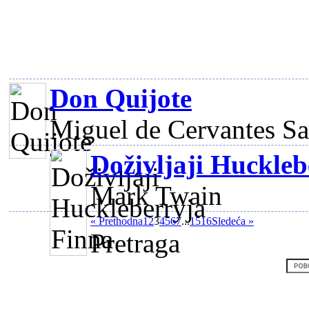
Don Quijote
Miguel de Cervantes S
Doživljaji Huckleb
Mark Twain
« Prethodna
1
2
3
4
5
6
7
...
15
16
Sledeća »
Pretraga