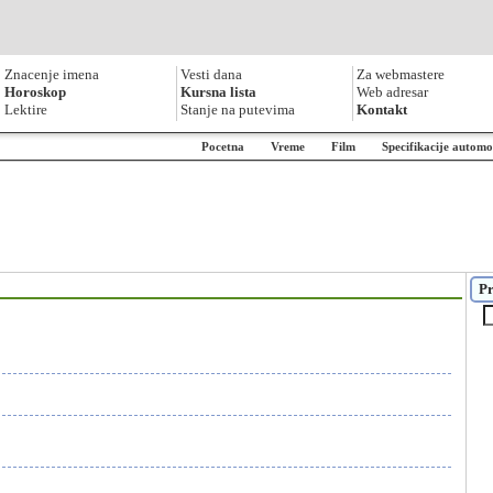
Znacenje imena
Vesti dana
Za webmastere
Horoskop
Kursna lista
Web adresar
Lektire
Stanje na putevima
Kontakt
Pocetna
Vreme
Film
Specifikacije automo
Pr