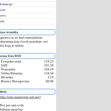
formacije
uvar
cevi
eli
sao trenutka
gatstvo se ne meri materijalnim
ednostima koje čovek poseduje, već
šću koju je stekao.
rsna lista RSD
Evropska unija
119.23
SAD
101.29
Švajcarska
104.19
Velika Britanija
134.34
Hrvatska
15.9
Bosna i Hercegovina
60.96
nketa
liko često posećujete naš sajt?
Prvi put sam ovde
Jednom mesečno