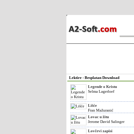
Lektire - Besplatan Download
Legende o Kristu
Selma Lagerloef
Lišće
Fran Mažuranić
Lovac u žitu
Jerome David Salinger
Lovčevi zapisi