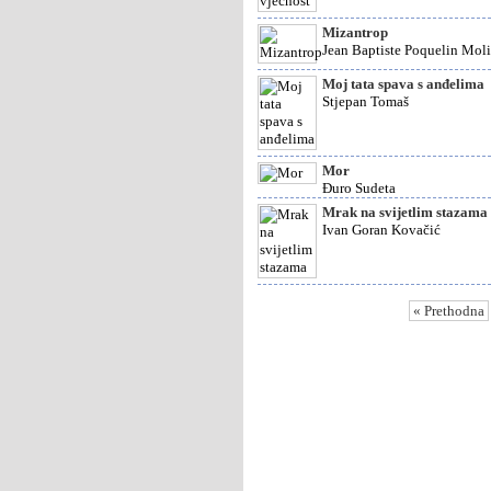
Mizantrop
Jean Baptiste Poquelin Moli
Moj tata spava s anđelima
Stjepan Tomaš
Mor
Đuro Sudeta
Mrak na svijetlim stazama
Ivan Goran Kovačić
« Prethodna