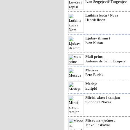
Ivan Sergejevič Turgenjev
Lutkina kuća / Nora
Henrik Ibsen
Ljubav ili smrt
Ivan Kušan
Mali princ
Antonie de Saint Exupery
Mećava
Pero Budak
Medeja
Euripid
Mirisi, zlato i tamjan
Slobodan Novak
Misao na vječnost
Janko Leskovar