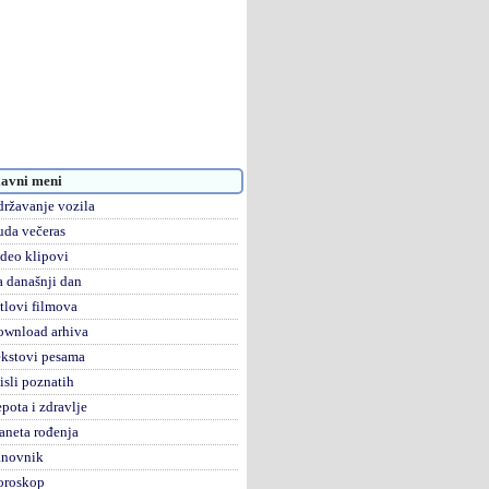
avni meni
ržavanje vozila
da večeras
deo klipovi
 današnji dan
tlovi filmova
ownload arhiva
kstovi pesama
sli poznatih
pota i zdravlje
aneta rođenja
anovnik
oroskop