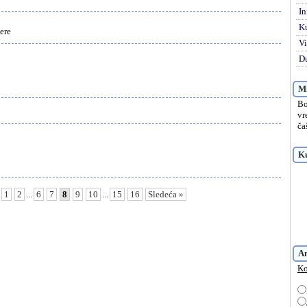
In
K
ere
Vi
Du
Mi
Bo
vr
ča
Ku
1
2
...
6
7
8
9
10
...
15
16
Sledeća »
A
Ko