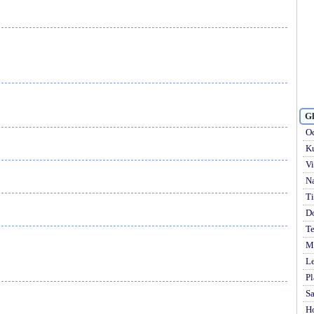
Gl
Od
Ku
Vi
Na
Ti
D
Te
Mi
Le
Pl
S
H