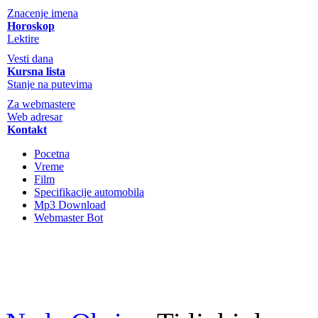
Znacenje imena
Horoskop
Lektire
Vesti dana
Kursna lista
Stanje na putevima
Za webmastere
Web adresar
Kontakt
Pocetna
Vreme
Film
Specifikacije automobila
Mp3 Download
Webmaster Bot