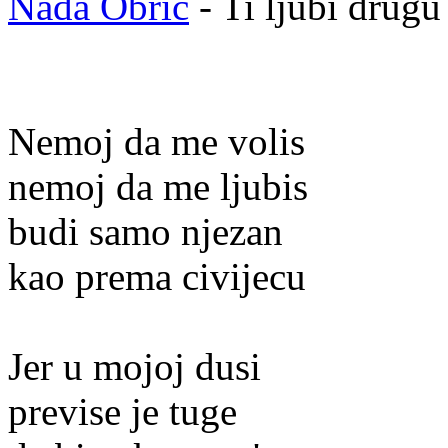
Nada Obric
- Ti ljubi drugu
Nemoj da me volis
nemoj da me ljubis
budi samo njezan
kao prema civijecu
Jer u mojoj dusi
previse je tuge