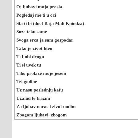
Oj ljubavi moja prosla
Pogledaj me ti u oci
Sta ti bi (duet Baja Mali Knindza)
Suze teku same
Svoga srca ja sam gospodar
Tako je zivot hteo
Ti ljubi drugu
Ti si uvek tu
Tiho prolaze moje jeseni
Tri godine
Uz nasu poslednju kafu
Uzalud te trazim
Za ljubav nocas i zivot nudim
Zbogom ljubavi, zbogom