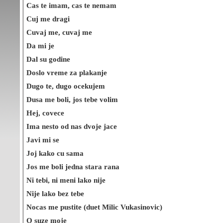
Cas te imam, cas te nemam
Cuj me dragi
Cuvaj me, cuvaj me
Da mi je
Dal su godine
Doslo vreme za plakanje
Dugo te, dugo ocekujem
Dusa me boli, jos tebe volim
Hej, covece
Ima nesto od nas dvoje jace
Javi mi se
Joj kako cu sama
Jos me boli jedna stara rana
Ni tebi, ni meni lako nije
Nije lako bez tebe
Nocas me pustite (duet Milic Vukasinovic)
O suze moje