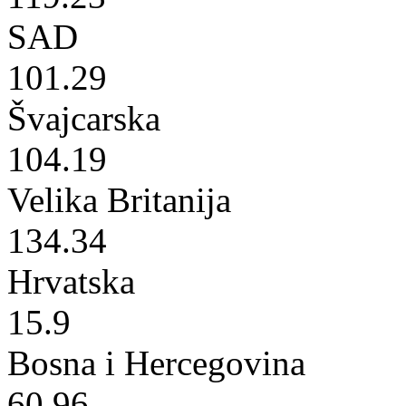
SAD
101.29
Švajcarska
104.19
Velika Britanija
134.34
Hrvatska
15.9
Bosna i Hercegovina
60.96