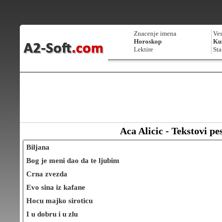
Znacenje imena
Ves
Horoskop
Kur
Lektire
Sta
Aca Alicic - Tekstovi p
Biljana
Bog je meni dao da te ljubim
Crna zvezda
Evo sina iz kafane
Hocu majko siroticu
I u dobru i u zlu