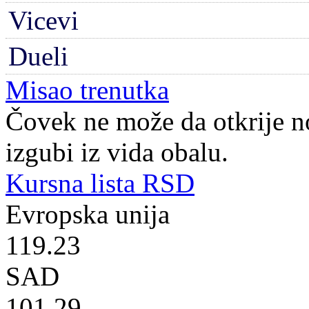
Vicevi
Dueli
Misao trenutka
Čovek ne može da otkrije n
izgubi iz vida obalu.
Kursna lista RSD
Evropska unija
119.23
SAD
101.29