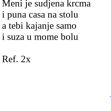
Meni je sudjena krcma
i puna casa na stolu
a tebi kajanje samo
i suza u mome bolu
Ref. 2x