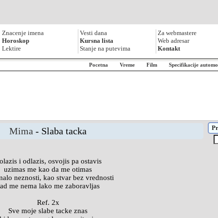
Znacenje imena
Vesti dana
Za webmastere
Horoskop
Kursna lista
Web adresar
Lektire
Stanje na putevima
Kontakt
Pocetna
Vreme
Film
Specifikacije automo
Pr
Mima
- Slaba tacka
lazis i odlazis, osvojis pa ostavis
uzimas me kao da me otimas
malo neznosti, kao stvar bez vrednosti
ad me nema lako me zaboravljas
Ref. 2x
Sve moje slabe tacke znas