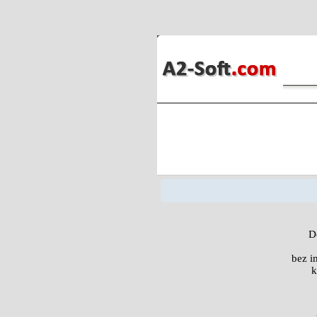
Do
bez i
k