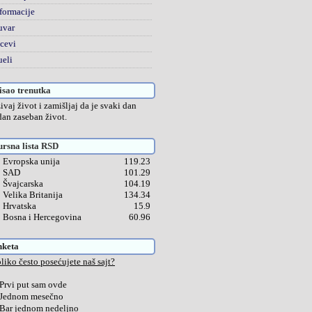
formacije
uvar
cevi
eli
sao trenutka
ivaj život i zamišljaj da je svaki dan
dan zaseban život.
rsna lista RSD
Evropska unija
119.23
SAD
101.29
Švajcarska
104.19
Velika Britanija
134.34
Hrvatska
15.9
Bosna i Hercegovina
60.96
nketa
liko često posećujete naš sajt?
Prvi put sam ovde
Jednom mesečno
Bar jednom nedeljno