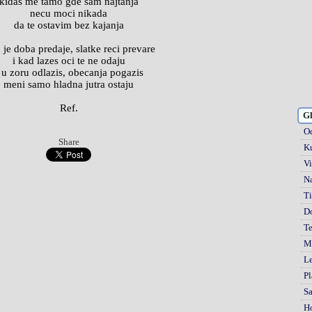
kidas me tamo gde sam najtanja
necu moci nikada
da te ostavim bez kajanja
je doba predaje, slatke reci prevare
i kad lazes oci te ne odaju
 u zoru odlazis, obecanja pogazis
meni samo hladna jutra ostaju
Ref.
Gl
Od
Share
Ku
Vi
Na
Ti
D
Te
Mi
Le
Pl
S
H