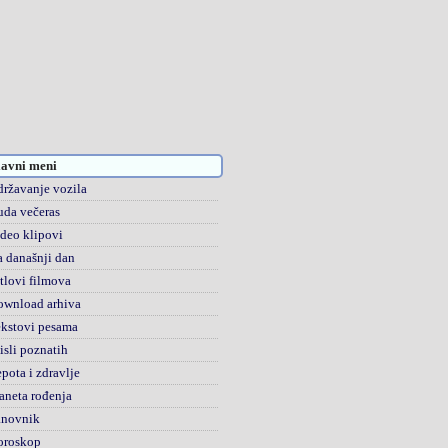
avni meni
ržavanje vozila
da večeras
deo klipovi
 današnji dan
tlovi filmova
ownload arhiva
kstovi pesama
sli poznatih
pota i zdravlje
aneta rođenja
anovnik
oroskop