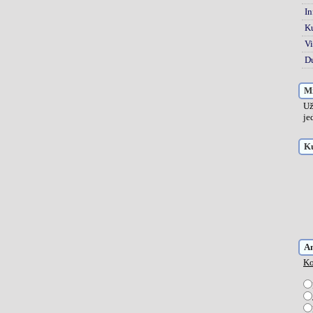
In
K
Vi
Du
Mi
Už
je
Ku
A
Ko