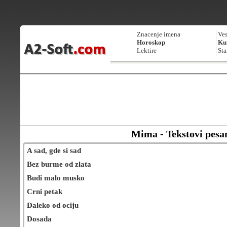
Znacenje imena
Ves
Horoskop
Kur
Lektire
Sta
Mima - Tekstovi pes
A sad, gde si sad
Bez burme od zlata
Budi malo musko
Crni petak
Daleko od ociju
Dosada