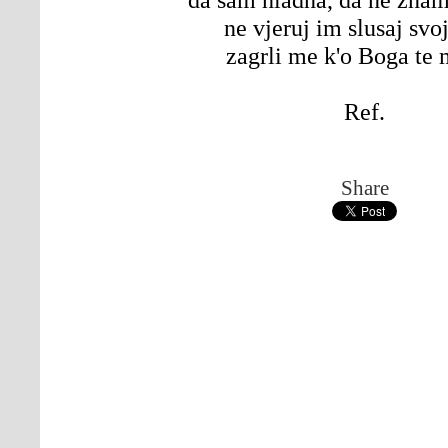
ne vjeruj im slusaj svo
zagrli me k'o Boga te
Ref.
Share