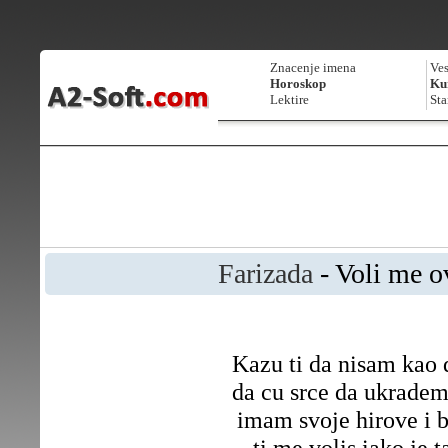
Znacenje imena
Ves
Horoskop
Kur
Lektire
Sta
Farizada
- Voli me 
Kazu ti da nisam kao 
da cu srce da ukradem
imam svoje hirove i 
ti me volis iako je 