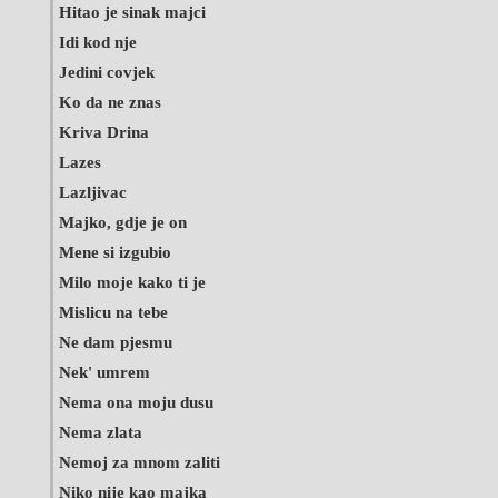
Hitao je sinak majci
Idi kod nje
Jedini covjek
Ko da ne znas
Kriva Drina
Lazes
Lazljivac
Majko, gdje je on
Mene si izgubio
Milo moje kako ti je
Mislicu na tebe
Ne dam pjesmu
Nek' umrem
Nema ona moju dusu
Nema zlata
Nemoj za mnom zaliti
Niko nije kao majka