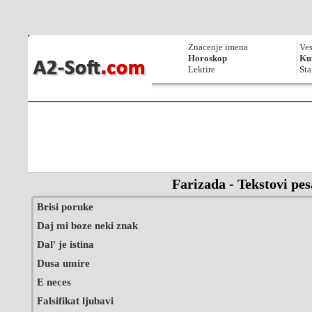
Znacenje imena
Ves
Horoskop
Kur
Lektire
Sta
Farizada - Tekstovi pe
Brisi poruke
Daj mi boze neki znak
Dal' je istina
Dusa umire
E neces
Falsifikat ljubavi