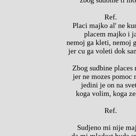
Ref.
Placi majko al' ne ku
placem majko i j
nemoj ga kleti, nemoj g
jer cu ga voleti dok sa
Zbog sudbine places
jer ne mozes pomoc 
jedini je on na sve
koga volim, koga z
Ref.
Sudjeno mi nije ma
da mi mladost bude s