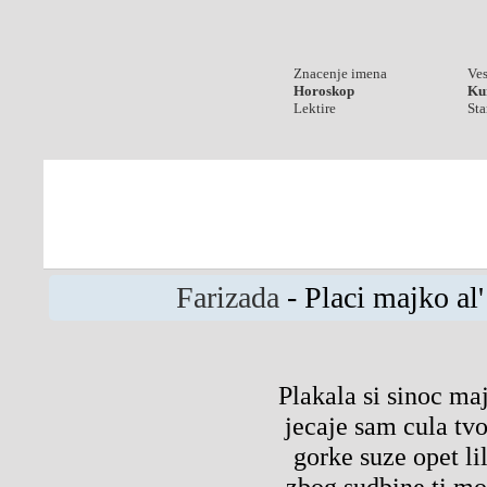
Znacenje imena
Ves
Horoskop
Kur
Lektire
Sta
Farizada
- Placi majko al'
Plakala si sinoc ma
jecaje sam cula tvo
gorke suze opet li
zbog sudbine ti mo