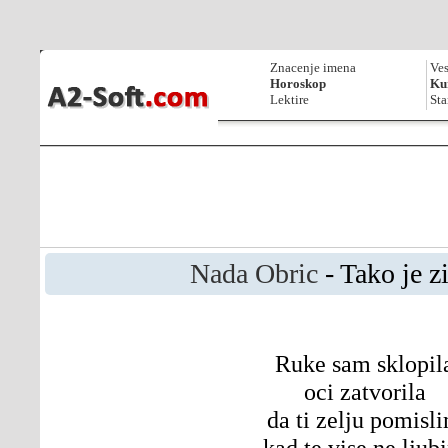
Znacenje imena
Ves
Horoskop
Kur
Lektire
Sta
Nada Obric
- Tako je z
Ruke sam sklopil
oci zatvorila
da ti zelju pomisl
kad te vise ne ljub