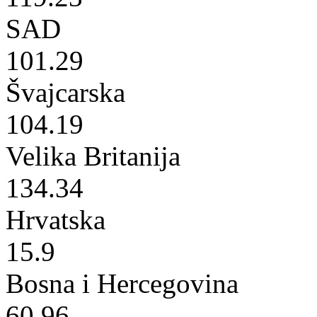
SAD
101.29
Švajcarska
104.19
Velika Britanija
134.34
Hrvatska
15.9
Bosna i Hercegovina
60.96