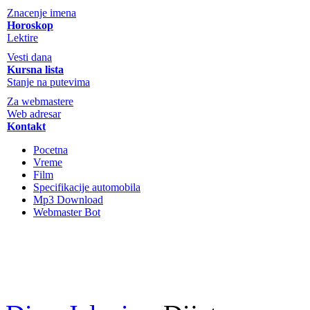
Znacenje imena
Horoskop
Lektire
Vesti dana
Kursna lista
Stanje na putevima
Za webmastere
Web adresar
Kontakt
Pocetna
Vreme
Film
Specifikacije automobila
Mp3 Download
Webmaster Bot