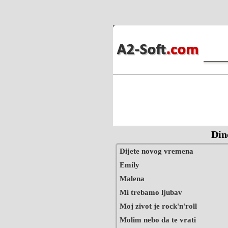
Din
Dijete novog vremena
Emily
Malena
Mi trebamo ljubav
Moj zivot je rock'n'roll
Molim nebo da te vrati