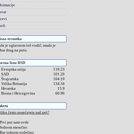
formacije
uvar
cevi
eli
sao trenutka
da je uglavnom loš vodič, mada je
bar drug na putu.
rsna lista RSD
Evropska unija
119.23
SAD
101.29
Švajcarska
104.19
Velika Britanija
134.34
Hrvatska
15.9
Bosna i Hercegovina
60.96
nketa
liko često posećujete naš sajt?
Prvi put sam ovde
Jednom mesečno
Bar jednom nedeljno