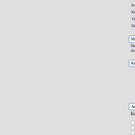
In
K
Vi
Du
Mi
Na
do
Ku
A
Ko