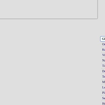
Gl
Od
Ku
Vi
Na
Ti
D
Te
Mi
Le
Pl
S
H