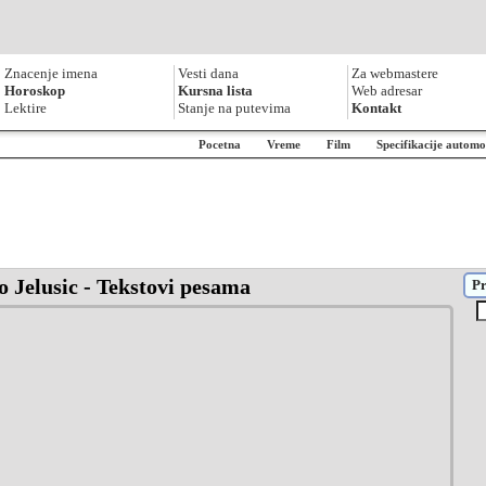
Znacenje imena
Vesti dana
Za webmastere
Horoskop
Kursna lista
Web adresar
Lektire
Stanje na putevima
Kontakt
Pocetna
Vreme
Film
Specifikacije automo
o Jelusic - Tekstovi pesama
Pr