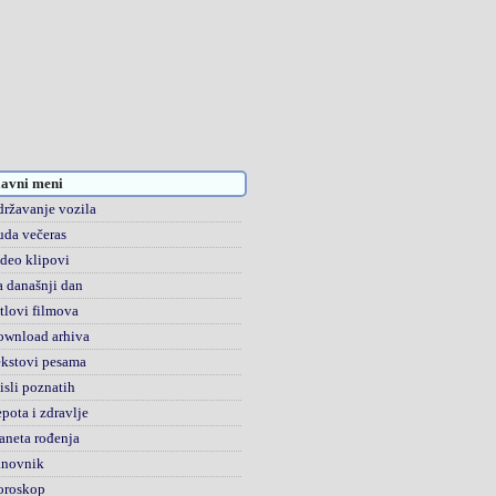
avni meni
ržavanje vozila
da večeras
deo klipovi
 današnji dan
tlovi filmova
ownload arhiva
kstovi pesama
sli poznatih
pota i zdravlje
aneta rođenja
anovnik
oroskop