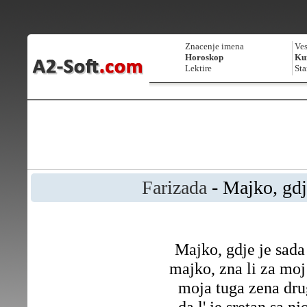
Znacenje imena
Ves
Horoskop
Kur
Lektire
Sta
Farizada
- Majko, gdj
Majko, gdje je sada
majko, zna li za moj
moja tuga zena dr
da l' je sretan sa n