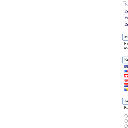
In
K
Vi
Du
Mi
Na
os
Ku
A
Ko