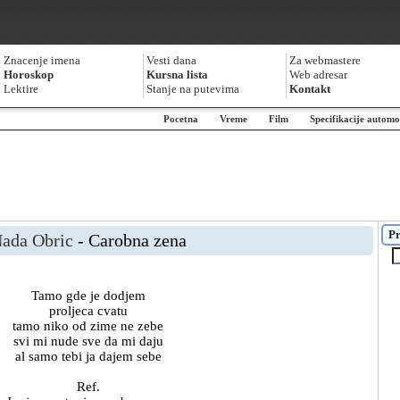
Znacenje imena
Vesti dana
Za webmastere
Horoskop
Kursna lista
Web adresar
Lektire
Stanje na putevima
Kontakt
Pocetna
Vreme
Film
Specifikacije automo
Pr
ada Obric
- Carobna zena
Tamo gde je dodjem
proljeca cvatu
tamo niko od zime ne zebe
svi mi nude sve da mi daju
al samo tebi ja dajem sebe
Ref.