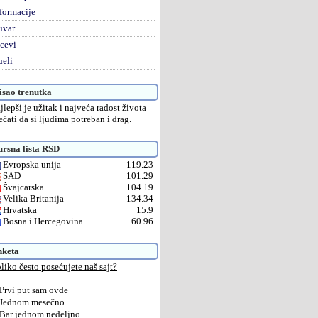
formacije
uvar
cevi
eli
sao trenutka
jlepši je užitak i najveća radost života
ećati da si ljudima potreban i drag.
rsna lista RSD
Evropska unija
119.23
SAD
101.29
Švajcarska
104.19
Velika Britanija
134.34
Hrvatska
15.9
Bosna i Hercegovina
60.96
nketa
liko često posećujete naš sajt?
Prvi put sam ovde
Jednom mesečno
Bar jednom nedeljno