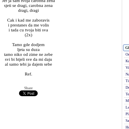
Jer ja sam tvoja carobna zena
sjeti se dragi, carobna zena
dragi, dragi
Cak i kad me zaboravis
i prestanes da me volis
i tada cu tvoja biti sva
(2x)
Tamo gde dodjem
Gl
ljeta su duza
tamo niko od zime ne zebe
Od
svi bi htjeli sve da mi daju
Ku
al samo tebi ja dajem sebe
Vi
Ref.
Na
Ti
D
Share
Te
Mi
Le
Pl
S
H