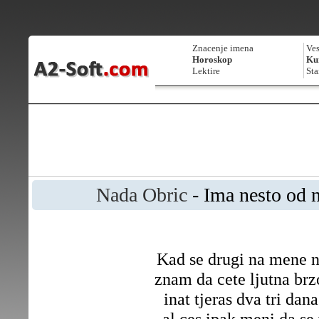
Znacenje imena
Ves
Horoskop
Kur
Lektire
Sta
Nada Obric
- Ima nesto od n
Kad se drugi na mene n
znam da cete ljutna brz
inat tjeras dva tri dana
al ces ipak meni da se 