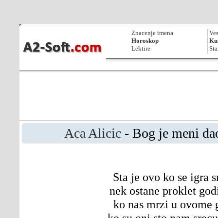
Znacenje imena
Ves
Horoskop
Kur
Lektire
Sta
Aca Alicic
- Bog je meni dao
Sta je ovo ko se igra 
nek ostane proklet go
ko nas mrzi u ovome 
ko su oni sto nam srec