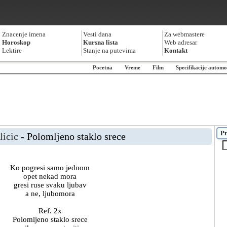
Znacenje imena
Vesti dana
Za webmastere
Horoskop
Kursna lista
Web adresar
Lektire
Stanje na putevima
Kontakt
Pocetna
Vreme
Film
Specifikacije automo
Pr
licic
- Polomljeno staklo srece
Ko pogresi samo jednom
opet nekad mora
gresi ruse svaku ljubav
a ne, ljubomora
Ref. 2x
Polomljeno staklo srece