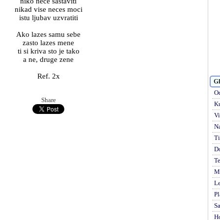
niko nece sastaviti
nikad vise neces moci
istu ljubav uzvratiti
Ako lazes samu sebe
zasto lazes mene
ti si kriva sto je tako
a ne, druge zene
Ref. 2x
Gl
Od
Share
Ku
Vi
Na
Ti
D
Te
Mi
Le
Pl
S
H