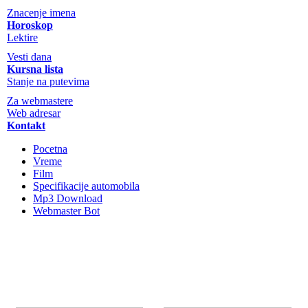
Znacenje imena
Horoskop
Lektire
Vesti dana
Kursna lista
Stanje na putevima
Za webmastere
Web adresar
Kontakt
Pocetna
Vreme
Film
Specifikacije automobila
Mp3 Download
Webmaster Bot