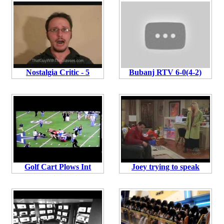
Nostalgia Critic - 5
Bubanj RTV 6-0(4-2)
Golf Cart Plows Int
Joey trying to speak