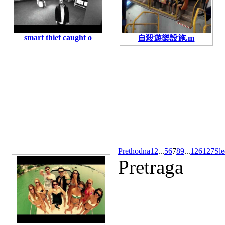
smart thief caught o
自殺遊樂設施.m
Prethodna
1
2
...
5
6
7
8
9
...
126
127
Sle
Pretraga