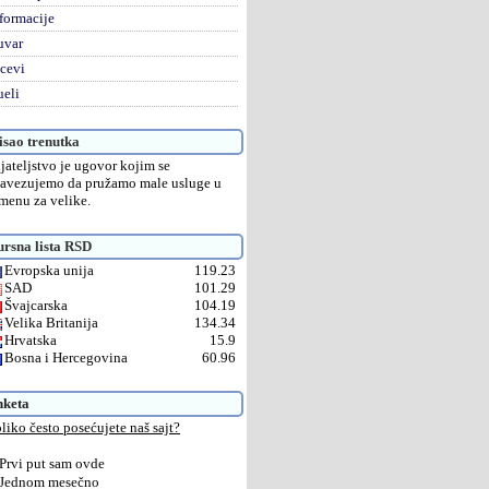
formacije
uvar
cevi
eli
sao trenutka
ijateljstvo je ugovor kojim se
avezujemo da pružamo male usluge u
menu za velike.
rsna lista RSD
Evropska unija
119.23
SAD
101.29
Švajcarska
104.19
Velika Britanija
134.34
Hrvatska
15.9
Bosna i Hercegovina
60.96
nketa
liko često posećujete naš sajt?
Prvi put sam ovde
Jednom mesečno