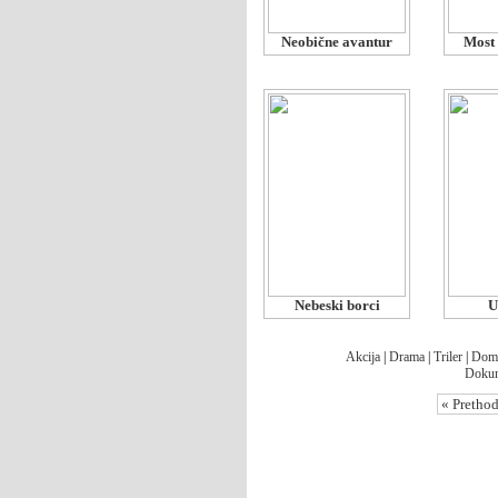
Neobične avantur
Most 
Nebeski borci
U
Akcija
|
Drama
|
Triler
|
Dom
Dokum
« Pretho