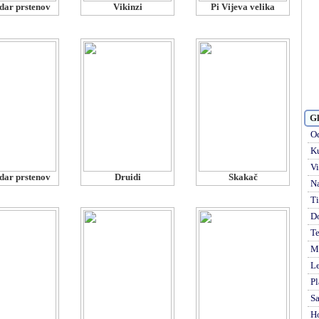
dar prstenov
Vikinzi
Pi Vijeva velika
Gl
Od
Ku
Vi
dar prstenov
Druidi
Skakač
Na
Ti
D
Te
Mi
Le
Pl
S
H