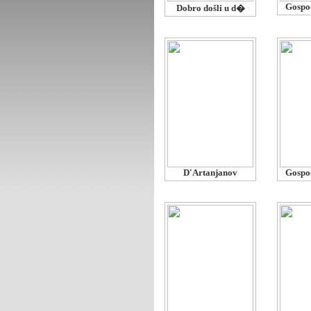
Gospo
Dobro došli u d�
D'Artanjanov
Gospo