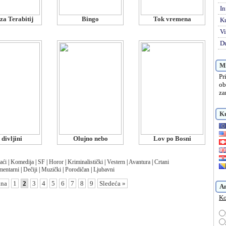
In
za Terabitij
Bingo
Tok vremena
K
Vi
Du
Mi
Pr
ob
za
Ku
 divljini
Olujno nebo
Lov po Bosni
aći
|
Komedija
|
SF
|
Horor
|
Kriminalistički
|
Vestern
|
Avantura
|
Crtani
entarni
|
Dečiji
|
Muzički
|
Porodičan
|
Ljubavni
dna
1
2
3
4
5
6
7
8
9
Sledeća »
A
Ko