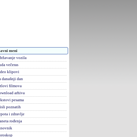
avni meni
ržavanje vozila
da večeras
deo klipovi
 današnji dan
tlovi filmova
ownload arhiva
kstovi pesama
sli poznatih
pota i zdravlje
aneta rođenja
anovnik
oroskop