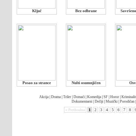
Ključ
Bez odbrane
Savršeno
Posao za strance
Nulti osumnjičen
Osv
Akcija
|
Drama
|
Triler
|
Domaći
|
Komedija
|
SF
|
Horor
|
Kriminalis
Dokumentarni
|
Dečiji
|
Muzički
|
Porodičan
« Prethodna
1
2
3
4
5
6
7
8