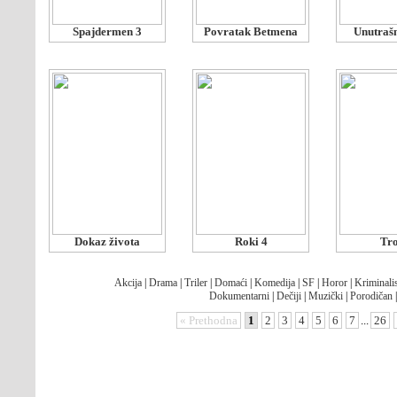
Spajdermen 3
Povratak Betmena
Unutrašn
Dokaz života
Roki 4
Tr
Akcija
|
Drama
|
Triler
|
Domaći
|
Komedija
|
SF
|
Horor
|
Kriminalis
Dokumentarni
|
Dečiji
|
Muzički
|
Porodičan
« Prethodna
1
2
3
4
5
6
7
...
26