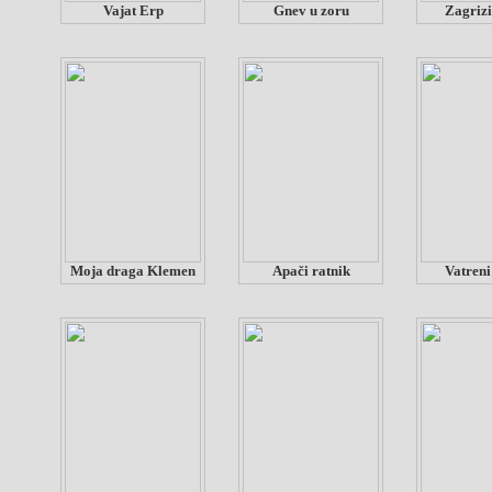
Vajat Erp
Gnev u zoru
Zagriz
Moja draga Klemen
Apači ratnik
Vatreni