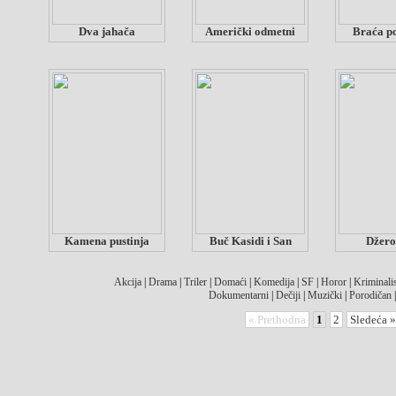
Dva jahača
Američki odmetni
Braća p
Kamena pustinja
Buč Kasidi i San
Džer
Akcija
|
Drama
|
Triler
|
Domaći
|
Komedija
|
SF
|
Horor
|
Kriminalis
Dokumentarni
|
Dečiji
|
Muzički
|
Porodičan
« Prethodna
1
2
Sledeća »