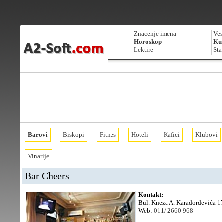
Znacenje imena
Ves
Horoskop
Kur
Lektire
Sta
Barovi
Biskopi
Fitnes
Hoteli
Kafici
Klubovi
Vinarije
Bar Cheers
Kontakt:
Bul. Kneza A. Karađorđevića 1
Web:
011/ 2660 968