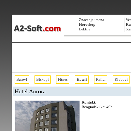
Znacenje imena
Ves
Horoskop
Kur
Lektire
Sta
Barovi
Biskopi
Fitnes
Hoteli
Kafici
Klubovi
Hotel Aurora
Kontakt:
Beogradski kej 49b