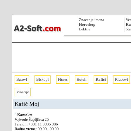
Znacenje imena
Ves
Horoskop
Kur
Lektire
Sta
Barovi
Biskopi
Fitnes
Hoteli
Kafici
Klubovi
Vinarije
Kafić Moj
Kontakt:
Vojvode Šupljikca 25
Telefon:
+381 11 3835 886
Radno vreme: 09.00 - 00.00