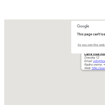
This page can't l
Do you own this web
Caffe club H
Dravska 12
Email:
info@hou
Radno vreme: +
Web:
http://ww